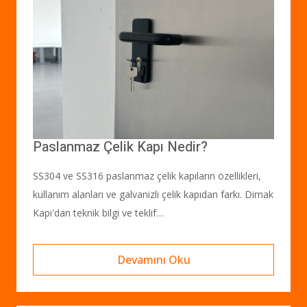
Paslanmaz Çelik Kapı Nedir?
SS304 ve SS316 paslanmaz çelik kapıların özellikleri,
kullanım alanları ve galvanizli çelik kapıdan farkı. Dimak
Kapı'dan teknik bilgi ve teklif…
Devamını Oku