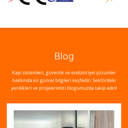
Blog
Kapı sistemleri, güvenlik ve endüstriyel çözümler
hakkında en güncel bilgileri keşfedin. Sektördeki
yenilikleri ve projelerimizi blogumuzda takip edin!