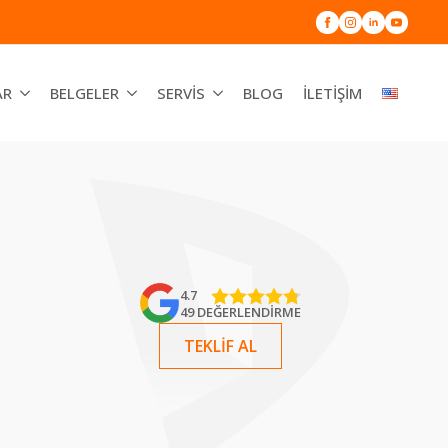
AR
BELGELER
SERVIS
BLOG
İLETIŞIM
4.7
49 DEĞERLENDIRME
TEKLIF AL