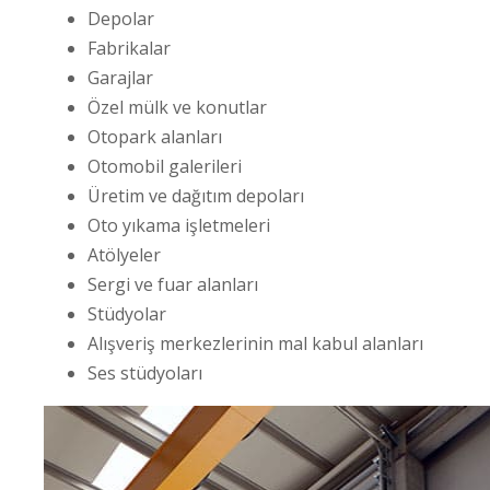
Depolar
Fabrikalar
Garajlar
Özel mülk ve konutlar
Otopark alanları
Otomobil galerileri
Üretim ve dağıtım depoları
Oto yıkama işletmeleri
Atölyeler
Sergi ve fuar alanları
Stüdyolar
Alışveriş merkezlerinin mal kabul alanları
Ses stüdyoları