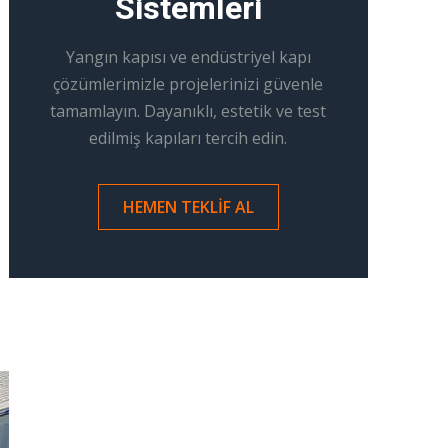
Sistemleri
Yangın kapısı ve endüstriyel kapı
çözümlerimizle projelerinizi güvenle
tamamlayın. Dayanıklı, estetik ve test
edilmiş kapıları tercih edin.
HEMEN TEKLIF AL